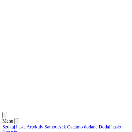
Menu
Szukaj hasła
Artykuły
Samouczek
Ostatnio dodane
Dodaj hasło