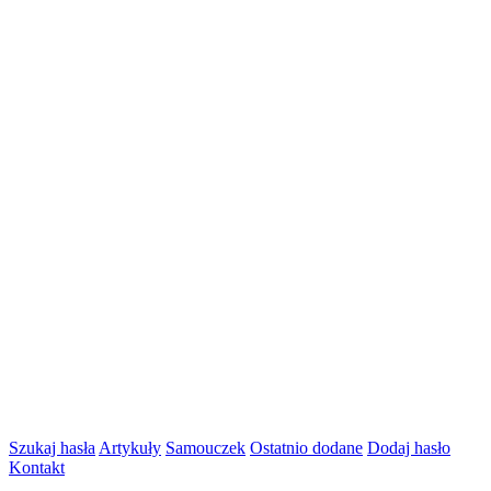
Szukaj hasła
Artykuły
Samouczek
Ostatnio dodane
Dodaj hasło
Kontakt