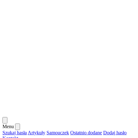
Menu
Szukaj hasła
Artykuły
Samouczek
Ostatnio dodane
Dodaj hasło