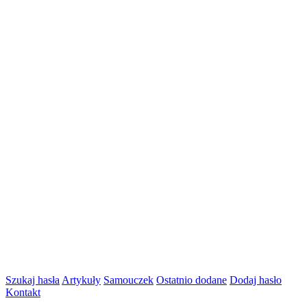
Szukaj hasła
Artykuły
Samouczek
Ostatnio dodane
Dodaj hasło
Kontakt