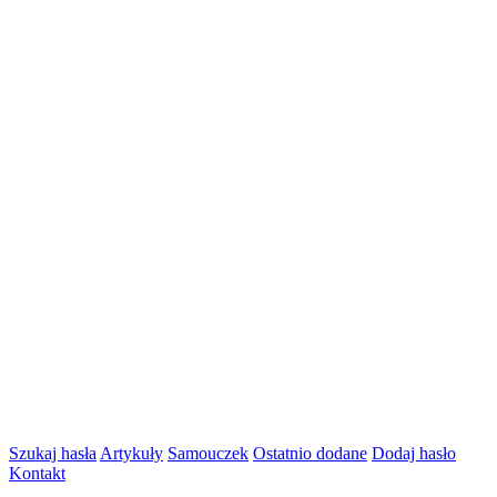
Szukaj hasła
Artykuły
Samouczek
Ostatnio dodane
Dodaj hasło
Kontakt