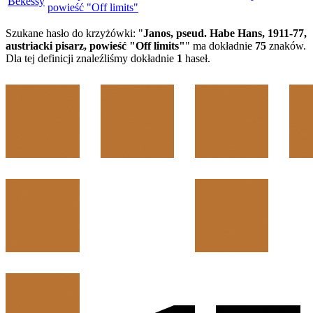
Bekessy
powieść "Off limits"
Szukane hasło do krzyżówki: "
Janos, pseud. Habe Hans, 1911-77,
austriacki pisarz, powieść "Off limits"
" ma dokładnie
75
znaków.
Dla tej definicji znaleźliśmy dokładnie
1
haseł.