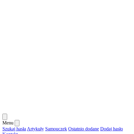
Menu
Szukaj hasła
Artykuły
Samouczek
Ostatnio dodane
Dodaj hasło