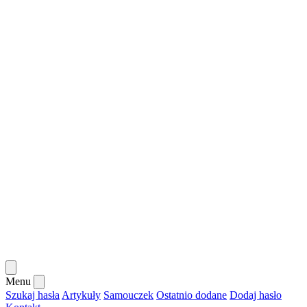
Menu
Szukaj hasła
Artykuły
Samouczek
Ostatnio dodane
Dodaj hasło