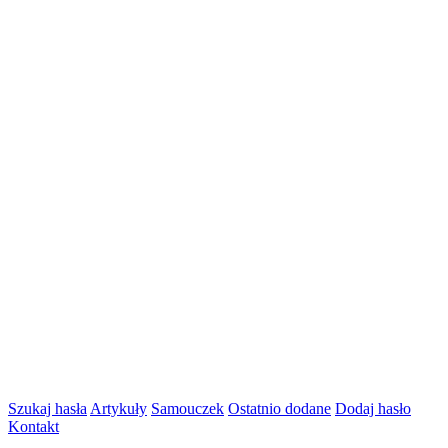
Szukaj hasła
Artykuły
Samouczek
Ostatnio dodane
Dodaj hasło
Kontakt