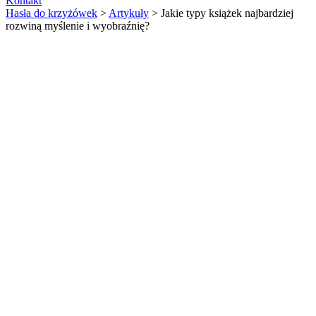
Kontakt
Hasła do krzyżówek
>
Artykuły
>
Jakie typy książek najbardziej
rozwiną myślenie i wyobraźnię?