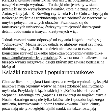
Książki z gatunku fantastyki są jednymi z najpotężniejszych
narzędzi rozwoju wyobraźni. To dzięki nim jesteśmy w stanie
przenieść się do wymyślonych światów, które nie znają granic.
Autorzy tacy jak J.K. Rowling czy Ursula K. Le Guin zachęcają do
twórczego myślenia i rozbudowują naszą zdolność do tworzenia w
umyśle pełnych, barwnych obrazów. Przenosząc się do
fantastycznych uniwersów, ćwiczymy umiejętność dostrzegania
detali i budowania własnych, kreatywnych wizji.
Jednak czasami warto odpocząć od czytania książek i trochę się
“odmóżdżyć”. Można zrobić oglądając ulubiony serial czy mecz
ulubionej drużyny. Jeśli na co dzień nie masz na to czasu,
koniecznie sprawdź zakładkę
https://zawodtyper.pl/wyniki-pilka-
nozna/anglia/premier-league/tabela/
. Zawiera ona aktualizowane na
bieżąco wyniki rozgrywek, dzięki którym już zawsze będziesz na
bieżąco!
Książki naukowe i popularnonaukowe
Chociaż literatura piękna i fantastyczna rozwija wyobraźnię, książki
naukowe mają ogromny wpływ na naszą zdolność analitycznego
myślenia. Przykłady książek takich jak „Krótka historia czasu”
Stephena Hawkinga czy „Sapiens. Od zwierząt do bogów” Yuvala
Noaha Harariego uczą nie tylko faktów, ale i sposobu logicznego
myślenia, formułowania hipotez i wnioskowania. Takie lektury
pozwalają nie tylko zgłębić tajniki nauki, ale także rozwijają