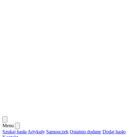
Menu
Szukaj hasła
Artykuły
Samouczek
Ostatnio dodane
Dodaj hasło