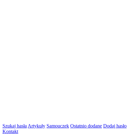
Szukaj hasła
Artykuły
Samouczek
Ostatnio dodane
Dodaj hasło
Kontakt