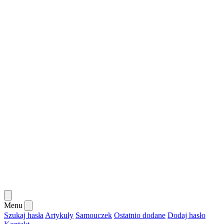
Menu
Szukaj hasła
Artykuły
Samouczek
Ostatnio dodane
Dodaj hasło