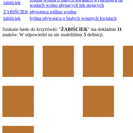
żabiściek
wodach wolno płynących lub stojących
ŻABIŚCIEK
pływająca roślina wodna
żabiściek
bylina pływająca o białych wonnych kwiatach
Szukane hasło do krzyżówki: "
ŻABIŚCIEK
" ma dokładnie
11
znaków. W odpowiedzi na nie znaleźliśmy
5
definicji.