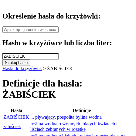
Określenie hasła do krzyżówki:
Hasło w krzyżówce lub liczba liter:
Szukaj hasło
Hasła do krzyżówek
>
ŻABIŚCIEK
Definicje dla hasła:
ŻABIŚCIEK
Hasła
Definicje
ŻABIŚCIEK
... pływający, pospolita bylina wodna
roślina wodna o wonnych, białych kwiatach i
żabiściek
liściach zebranych w rozetkę
roślina wodna o białych kwiatach występująca na