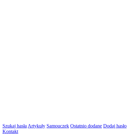
Szukaj hasła
Artykuły
Samouczek
Ostatnio dodane
Dodaj hasło
Kontakt