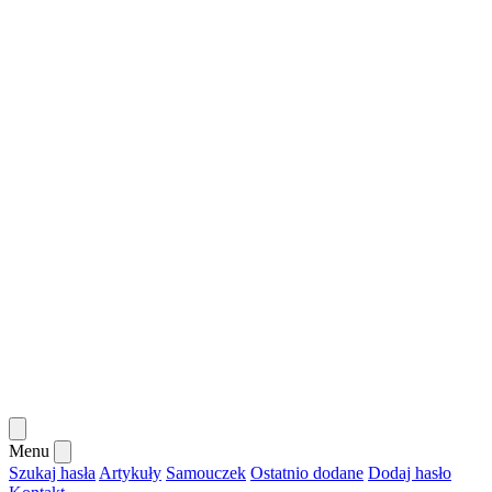
Menu
Szukaj hasła
Artykuły
Samouczek
Ostatnio dodane
Dodaj hasło