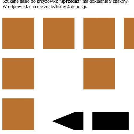
Szukane hasło do krzyżówki: "
sprzedaż
" ma dokładnie
9
znaków.
W odpowiedzi na nie znaleźliśmy
4
definicji.