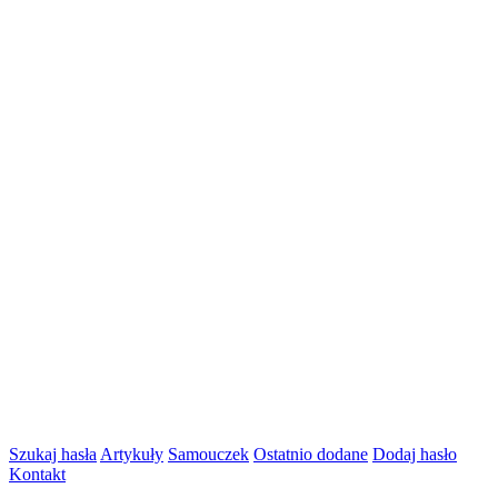
Szukaj hasła
Artykuły
Samouczek
Ostatnio dodane
Dodaj hasło
Kontakt