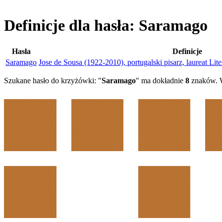
Definicje dla hasła: Saramago
Hasła
Definicje
Saramago
Jose de Sousa (1922-2010), portugalski pisarz, laureat L
Szukane hasło do krzyżówki: "
Saramago
" ma dokładnie
8
znaków. W