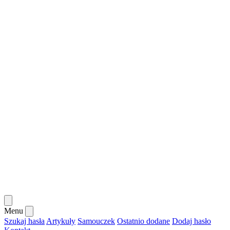
Menu
Szukaj hasła
Artykuły
Samouczek
Ostatnio dodane
Dodaj hasło