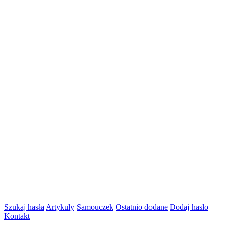
Szukaj hasła
Artykuły
Samouczek
Ostatnio dodane
Dodaj hasło
Kontakt