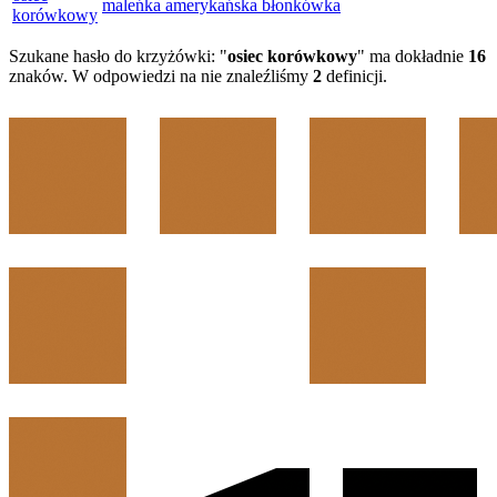
maleńka amerykańska błonkówka
korówkowy
Szukane hasło do krzyżówki: "
osiec korówkowy
" ma dokładnie
16
znaków. W odpowiedzi na nie znaleźliśmy
2
definicji.