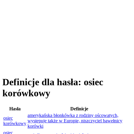
Definicje dla hasła: osiec
korówkowy
Hasła
Definicje
amerykańska błonkówka z rodziny oścowatych,
osiec
występuje także w Europie, niszczyciel bawełnicy
korówkowy
korówki
osiec