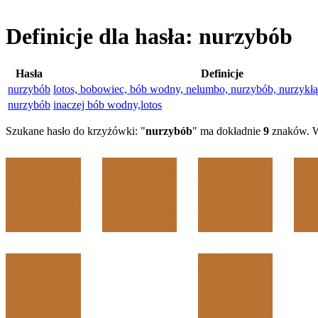
Definicje dla hasła: nurzybób
Hasła
Definicje
nurzybób
lotos, bobowiec, bób wodny, nelumbo, nurzybób, nurzykł
nurzybób
inaczej bób wodny,lotos
Szukane hasło do krzyżówki: "
nurzybób
" ma dokładnie
9
znaków. W