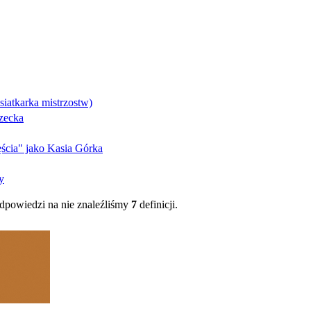
 siatkarka mistrzostw)
rzecka
ęścia" jako Kasia Górka
y
powiedzi na nie znaleźliśmy
7
definicji.