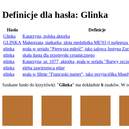
Definicje dla hasła: Glinka
Hasła
Definicje
Glinka
Katarzyna, polska aktorka
GLINKA
Małgorzata, siatkarka, złota medalistka ME'03 (i najlepsza
glinka
grała w serialu "Pierwsza miłość" jako salowa Justyna Za
glinka
skała ilasta dla przemysłu ceramicznego
glinka
Katarzyna, ur. 1977, aktorka, grała w serialu "Barwy szcz
glinka
gleba zawierająca glinę
glinka
grała w filmie "Francuski numer", jako przyjaciółka Magd
Szukane hasło do krzyżówki: "
Glinka
" ma dokładnie
6
znaków. W od