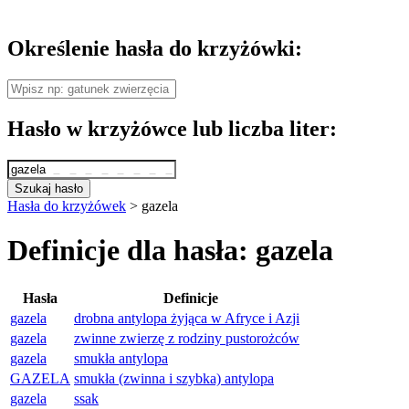
Określenie hasła do krzyżówki:
Hasło w krzyżówce lub liczba liter:
Szukaj hasło
Hasła do krzyżówek
>
gazela
Definicje dla hasła: gazela
Hasła
Definicje
gazela
drobna antylopa żyjąca w Afryce i Azji
gazela
zwinne zwierzę z rodziny pustorożców
gazela
smukła antylopa
GAZELA
smukła (zwinna i szybka) antylopa
gazela
ssak