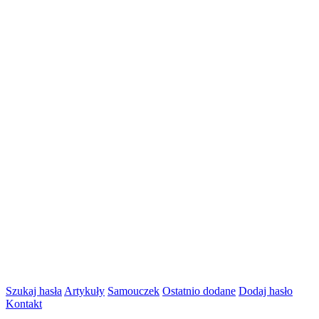
Szukaj hasła
Artykuły
Samouczek
Ostatnio dodane
Dodaj hasło
Kontakt