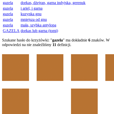
gazela
dorkas, dżejran, garna indyjska, gerenuk
gazela
i ariel, i garna
gazela
kuzynka gnu
gazela
mniejsza od gnu
gazela
mała, szybka antylopa
GAZELA
dorkas lub garna (tomi)
Szukane hasło do krzyżówki: "
gazela
" ma dokładnie
6
znaków. W
odpowiedzi na nie znaleźliśmy
11
definicji.