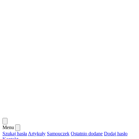
Menu
Szukaj hasła
Artykuły
Samouczek
Ostatnio dodane
Dodaj hasło