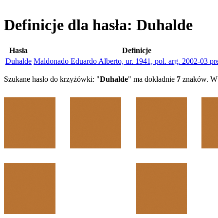
Definicje dla hasła: Duhalde
Hasła
Definicje
Duhalde
Maldonado Eduardo Alberto, ur. 1941, pol. arg. 2002-03 pr
Szukane hasło do krzyżówki: "
Duhalde
" ma dokładnie
7
znaków. W 