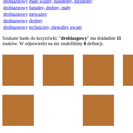
drobiazgowy
mało ważny, bagatelny, nieistotny
drobiazgowy
banalny, drobny, mały
drobiazgowy
nieważny
drobiazgowy
drobny
drobiazgowy
techniczny, niegodny uwagi
Szukane hasło do krzyżówki: "
drobiazgowy
" ma dokładnie
11
znaków. W odpowiedzi na nie znaleźliśmy
8
definicji.