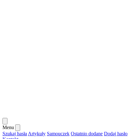
Menu
Szukaj hasła
Artykuły
Samouczek
Ostatnio dodane
Dodaj hasło