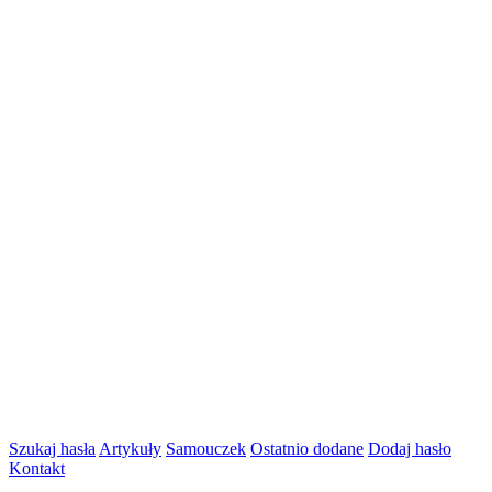
Szukaj hasła
Artykuły
Samouczek
Ostatnio dodane
Dodaj hasło
Kontakt