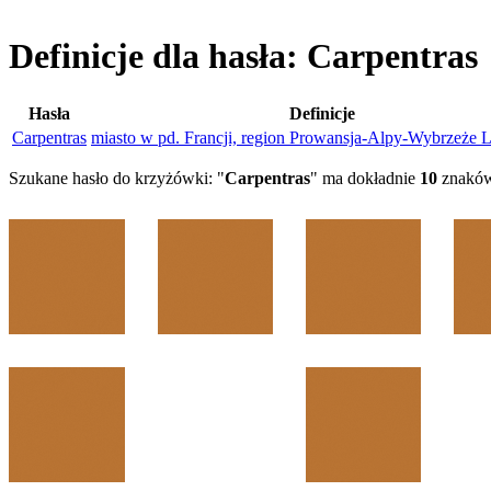
Definicje dla hasła: Carpentras
Hasła
Definicje
Carpentras
miasto w pd. Francji, region Prowansja-Alpy-Wybrzeże
Szukane hasło do krzyżówki: "
Carpentras
" ma dokładnie
10
znaków