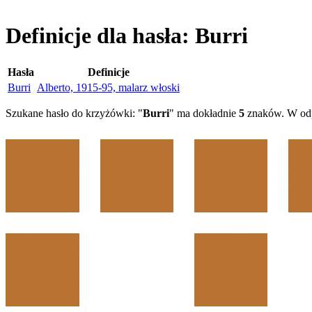
Definicje dla hasła: Burri
Hasła
Definicje
Burri
Alberto, 1915-95, malarz włoski
Szukane hasło do krzyżówki: "
Burri
" ma dokładnie
5
znaków. W odp