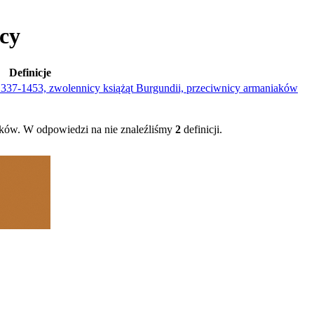
ycy
Definicje
j 1337-1453, zwolennicy książąt Burgundii, przeciwnicy armaniaków
ków. W odpowiedzi na nie znaleźliśmy
2
definicji.