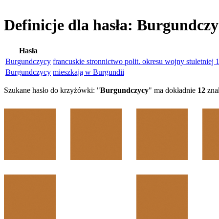
Definicje dla hasła: Burgundcz
Hasła
Burgundczycy
francuskie stronnictwo polit. okresu wojny stuletnie
Burgundczycy
mieszkają w Burgundii
Szukane hasło do krzyżówki: "
Burgundczycy
" ma dokładnie
12
zna