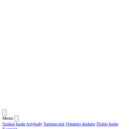
Menu
Szukaj hasła
Artykuły
Samouczek
Ostatnio dodane
Dodaj hasło