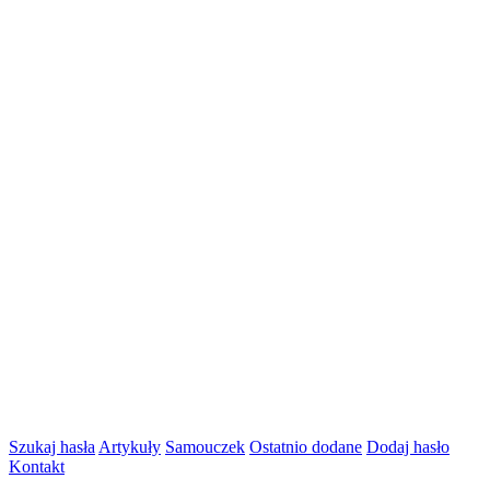
Szukaj hasła
Artykuły
Samouczek
Ostatnio dodane
Dodaj hasło
Kontakt