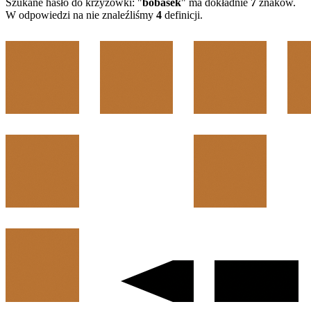
Szukane hasło do krzyżówki: "
bobasek
" ma dokładnie
7
znaków.
W odpowiedzi na nie znaleźliśmy
4
definicji.