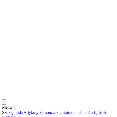
Menu
Szukaj hasła
Artykuły
Samouczek
Ostatnio dodane
Dodaj hasło