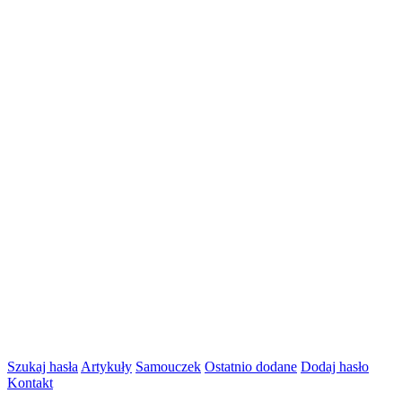
Szukaj hasła
Artykuły
Samouczek
Ostatnio dodane
Dodaj hasło
Kontakt