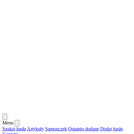
Menu
Szukaj hasła
Artykuły
Samouczek
Ostatnio dodane
Dodaj hasło