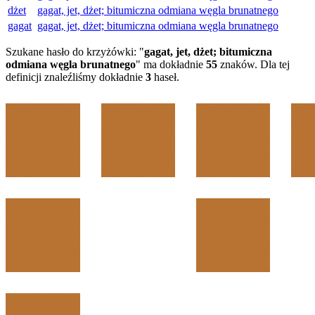
dżet
gagat, jet, dżet; bitumiczna odmiana węgla brunatnego
gagat
gagat, jet, dżet; bitumiczna odmiana węgla brunatnego
Szukane hasło do krzyżówki: "
gagat, jet, dżet; bitumiczna
odmiana węgla brunatnego
" ma dokładnie
55
znaków. Dla tej
definicji znaleźliśmy dokładnie
3
haseł.