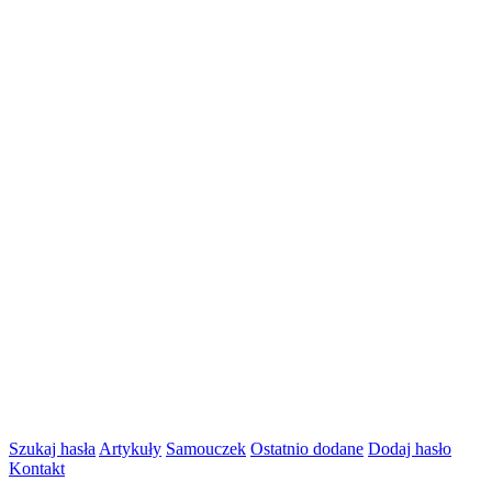
Szukaj hasła
Artykuły
Samouczek
Ostatnio dodane
Dodaj hasło
Kontakt