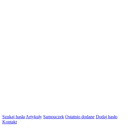
Szukaj hasła
Artykuły
Samouczek
Ostatnio dodane
Dodaj hasło
Kontakt