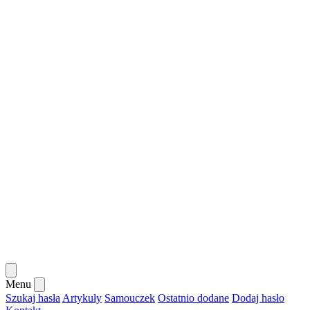
Menu
Szukaj hasła
Artykuły
Samouczek
Ostatnio dodane
Dodaj hasło