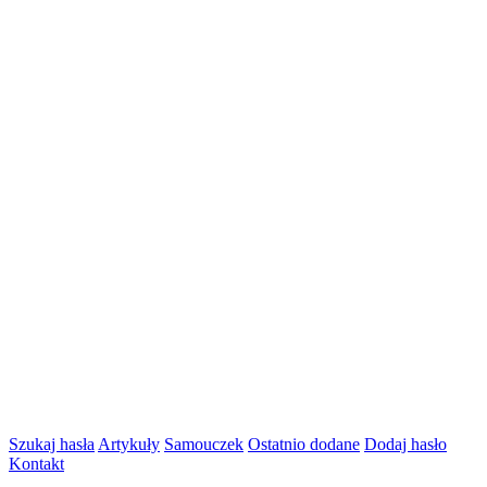
Szukaj hasła
Artykuły
Samouczek
Ostatnio dodane
Dodaj hasło
Kontakt