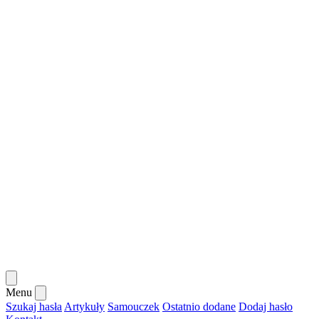
Menu
Szukaj hasła
Artykuły
Samouczek
Ostatnio dodane
Dodaj hasło