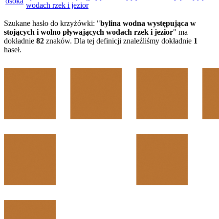
osoka
wodach rzek i jezior
Szukane hasło do krzyżówki: "
bylina wodna występująca w
stojących i wolno pływających wodach rzek i jezior
" ma
dokładnie
82
znaków. Dla tej definicji znaleźliśmy dokładnie
1
haseł.