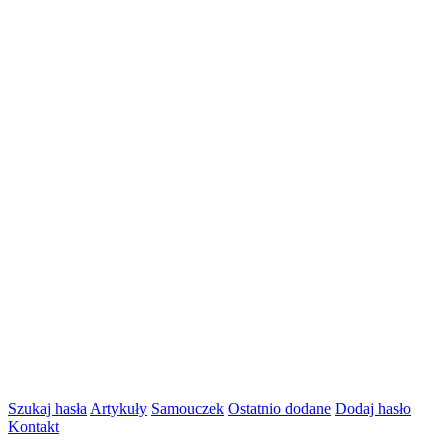
Szukaj hasła
Artykuły
Samouczek
Ostatnio dodane
Dodaj hasło
Kontakt