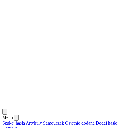
Menu
Szukaj hasła
Artykuły
Samouczek
Ostatnio dodane
Dodaj hasło