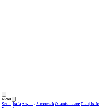
Menu
Szukaj hasła
Artykuły
Samouczek
Ostatnio dodane
Dodaj hasło