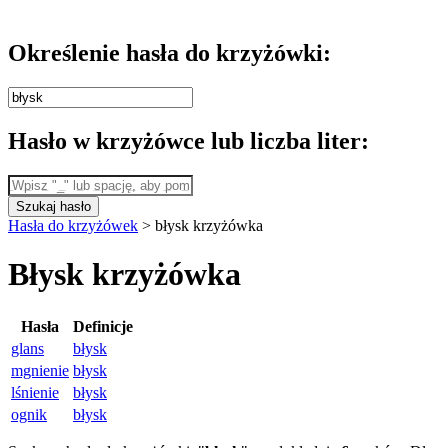
Określenie hasła do krzyżówki:
Hasło w krzyżówce lub liczba liter:
Szukaj hasło
Hasła do krzyżówek
>
błysk krzyżówka
Błysk krzyżówka
Hasła
Definicje
glans
błysk
mgnienie
błysk
lśnienie
błysk
ognik
błysk