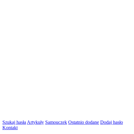
Szukaj hasła
Artykuły
Samouczek
Ostatnio dodane
Dodaj hasło
Kontakt