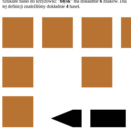
Szukane hasło do krzyżówki: "
błysk
" ma dokładnie
6
znaków. Dla
tej definicji znaleźliśmy dokładnie
4
haseł.