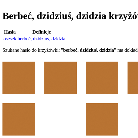
Berbeć, dzidziuś, dzidzia krzyż
Hasła
Definicje
osesek
berbeć, dzidziuś, dzidzia
Szukane hasło do krzyżówki: "
berbeć, dzidziuś, dzidzia
" ma dokła