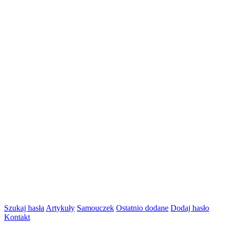
Szukaj hasła
Artykuły
Samouczek
Ostatnio dodane
Dodaj hasło
Kontakt