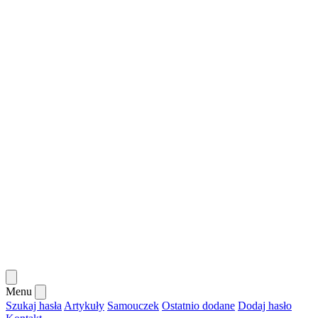
Menu
Szukaj hasła
Artykuły
Samouczek
Ostatnio dodane
Dodaj hasło