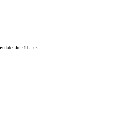
śmy dokładnie
1
haseł.